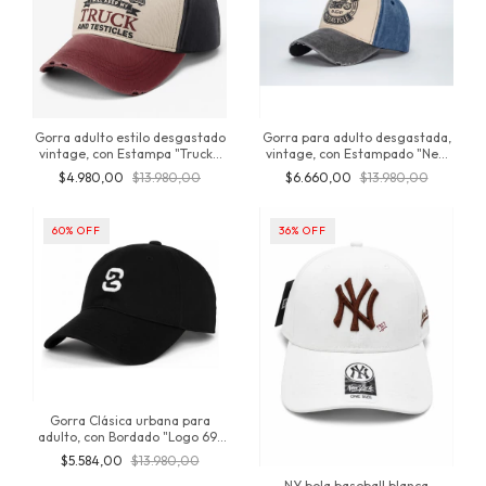
Gorra adulto estilo desgastado
Gorra para adulto desgastada,
vintage, con Estampa "Truck",
vintage, con Estampado "New
snapback regulable, producto
York Motorcycle" fan moto,
$4.980,00
$13.980,00
$6.660,00
$13.980,00
original de inversionesjt
ajustable, producto Importado,
original de Inversionesjt
60
%
OFF
36
%
OFF
Gorra Clásica urbana para
adulto, con Bordado "Logo 69"
Importada, unisex, regulable,
$5.584,00
$13.980,00
producto original de
NY bola baseball blanca
Inversionesjt