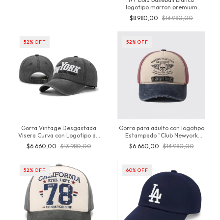
logotipo marron premium
Yankees snapback regulable
$8.980,00
$13.980,00
52
%
OFF
52
%
OFF
Gorra Vintage Desgastada
Gorra para adulto con logotipo
Visera Curva con Logotipo de
Estampado "Club Newyork
"Newyork" Algodón, importada,
Motorcycle" producto
$6.660,00
$13.980,00
$6.660,00
$13.980,00
regulable, inversionesjt
Importado, original de
inversionesjt
52
%
OFF
60
%
OFF