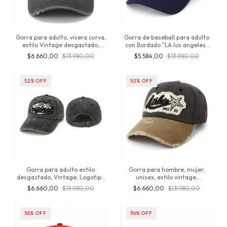
Gorra para adulto, visera curva,
Gorra de baseball para adulto
estilo Vintage desgastado,
con Bordado "LA los angeles"
logotipo Estampado "California
Importado, Algodón, producto
$6.660,00
$13.980,00
$5.584,00
$13.980,00
78" Importado, regulable,
original de Inversionesjt
producto original inversionesjt
52
%
OFF
52
%
OFF
Gorra para adulto estilo
Gorra para hombre, mujer,
desgastado, Vintage, Logotipo
unisex, estilo vintage,
bordado "Original 77" producto
desgastado, con Bordado
$6.660,00
$13.980,00
$6.660,00
$13.980,00
Importado, original de
"Athlete Star" Gastada,
Inversionesjt
Ajustable, producto original de
inversionesjt
36
%
OFF
36
%
OFF