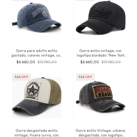
Gorra para adulto estilo
Gorra estilo vintage, con
gastado, colores vintage, con
logotipo bordado "New York
Bordado "Route 66" regulable,
Estrella" Unisex, importada,
$6.660,00
$13.980,00
$6.660,00
$13.980,00
algodón, producto original de
algodón, desgastada, urbana,
Inversionesjt
Inversionesjt
52
%
OFF
52
%
OFF
Gorra desgastada estilo
Gorra estilo Vintage, urbana,
vintage, Visera curva, con
desgastada, con logotipo