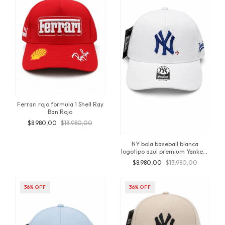
Ferrari rojo formula 1 Shell Ray
Ban Rojo
$8.980,00
$13.980,00
NY bola baseball blanca
logotipo azul premium Yankees
snapback regulable - (copia)
$8.980,00
$13.980,00
36
%
OFF
36
%
OFF