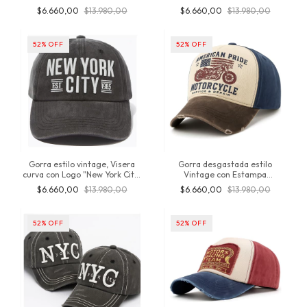
logotipo estampado de
bordado "Miami" Gastada,
$6.660,00
$13.980,00
$6.660,00
$13.980,00
Estrella, Importado, Algodón,
Ajustable, algodón, regulable,
producto original de
Inversionesjt
inversionesjt
52
%
OFF
52
%
OFF
Gorra estilo vintage, Visera
Gorra desgastada estilo
curva con Logo "New York City"
Vintage con Estampa
Bordado, producto Importado,
"Motorcycle" para Adulto,
$6.660,00
$13.980,00
$6.660,00
$13.980,00
unisex, urbana, desgastada,
regulable, ajustable, producto
inversionesjt
original de Inversionesjt
52
%
OFF
52
%
OFF