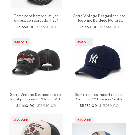
Gorra para hombre, mujer,
Gorra Vintage Desgastada con
unisex, con bordado "Nyc"
logotipo Bordado Motors
Visera reforzada, de Algodón
Racing, motos, moteros, de
$6.660,00
$13.980,00
$6.660,00
$13.980,00
100%, Ajustable, Gastado,
Algodón Importado, snapback
vintage
regulable, ajustable
52
%
OFF
60
%
OFF
Gorra Vintage Desgastado con
Gorra adultos importada con
logotipo Bordado "Orlando" de
Bordado "NY NewYork" estilo
algodon, snapback regulable,
urbana con snapback ajustable,
$6.660,00
$13.980,00
$5.584,00
$13.980,00
unisex, Inversionesjt
regulable, Algodón, producto
original de Inversionesjt
64
%
OFF
52
%
OFF