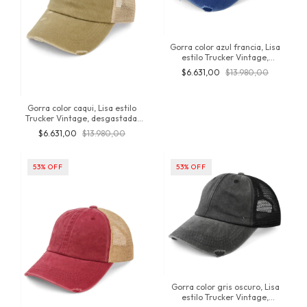
Gorra color azul francia, Lisa
estilo Trucker Vintage,
desgastada, Unisex, producto
$6.631,00
$13.980,00
Importado., de Algodon,
original de inversionesjt, estilo
urbano
Gorra color caqui, Lisa estilo
Trucker Vintage, desgastada,
Unisex, producto Importado., de
$6.631,00
$13.980,00
Algodon, original de
inversionesjt, estilo urbano
53
%
OFF
53
%
OFF
Gorra color gris oscuro, Lisa
estilo Trucker Vintage,